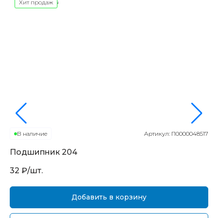
Хит продаж
В наличие
Артикул:
П0000048517
Подшипник
204
П
32
₽/шт.
16
Добавить в корзину