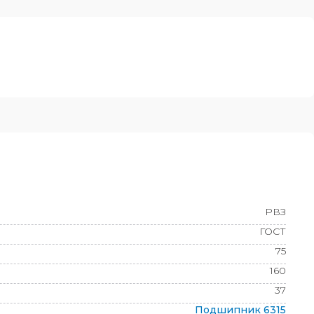
РВЗ
ГОСТ
75
160
37
Подшипник
6315