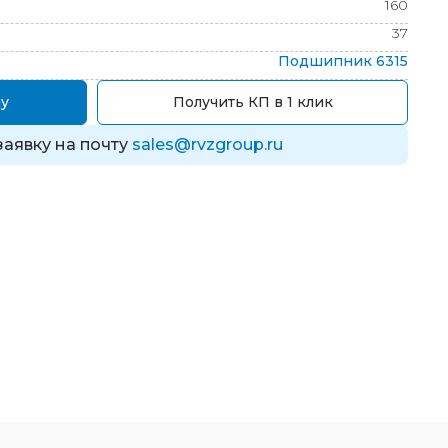
160
37
Подшипник
6315
у
Получить КП в 1 клик
заявку на почту
sales@rvzgroup.ru