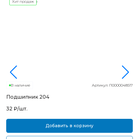
Хит продаж
В наличие
Артикул:
П0000048517
Подшипник
204
П
32
₽/шт.
16
Добавить в корзину