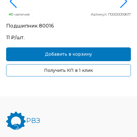
В наличие
Артикул:
П0000059617
Подшипник
80016
П
11
₽/шт.
11
Добавить в корзину
Получить КП в 1 клик
РВЗ