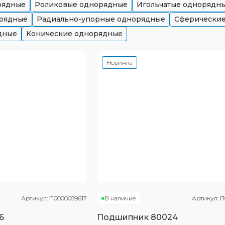
рядные
Роликовые однорядные
Игольчатые однорядн
рядные
Радиально-упорные однорядные
Сферически
дные
Конические однорядные
Новинка
Артикул:
П0000059617
В наличие
Артикул:
П
6
Подшипник
80024