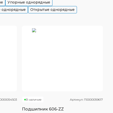
ые
Упорные однорядные
е однорядные
Открытые однорядные
0000054503
В наличие
Артикул:
П0000059617
Подшипник
606-ZZ