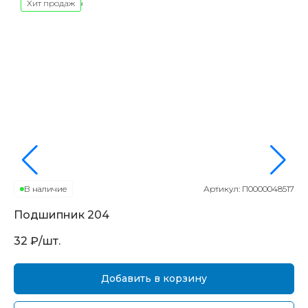
Хит продаж
В наличие
Артикул:
П0000048517
Подшипник
204
П
32
₽/шт.
16
Добавить в корзину