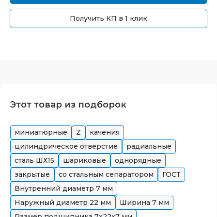
Получить КП в 1 клик
Этот товар из подборок
миниатюрные
Z
качения
цилиндрическое отверстие
радиальные
сталь ШХ15
шариковые
однорядные
закрытые
со стальным сепаратором
ГОСТ
Внутренний диаметр
7
мм
Наружный диаметр
22
мм
Ширина
7
мм
Размер подшипника
7x22x7
мм