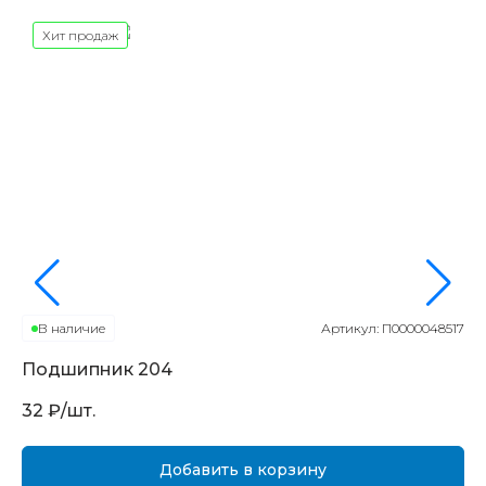
Хит продаж
В наличие
Артикул:
П0000048517
Подшипник
204
П
32
₽/шт.
16
Добавить в корзину