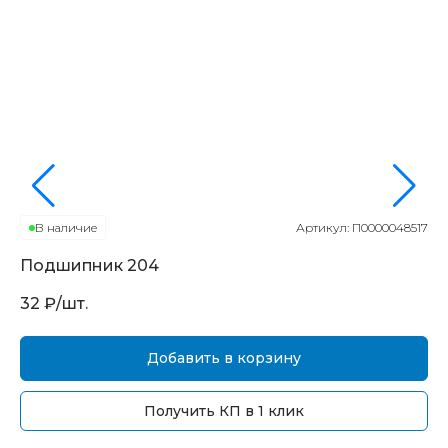
В наличие
Артикул:
П0000048517
Подшипник
204
П
32
₽/шт.
16
Добавить в корзину
Получить КП в 1 клик