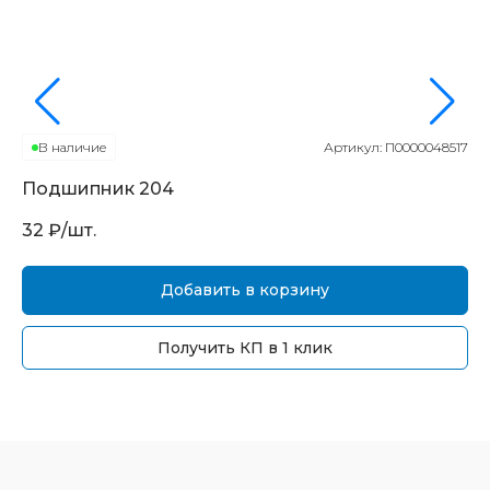
В наличие
Артикул:
П0000048517
Подшипник
204
П
32
₽/шт.
16
Добавить в корзину
Получить КП в 1 клик