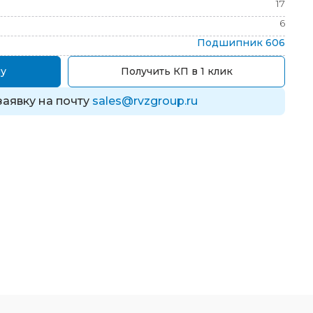
17
6
Подшипник
606
у
Получить КП в 1 клик
заявку на почту
sales@rvzgroup.ru