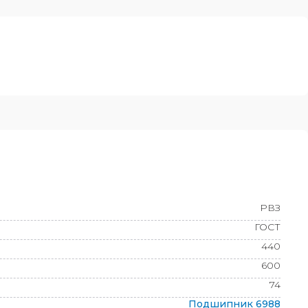
РВЗ
ГОСТ
440
600
74
Подшипник
6988