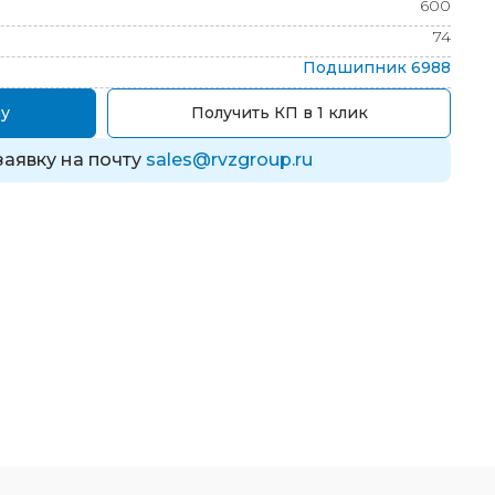
600
74
Подшипник
6988
у
Получить КП в 1 клик
заявку на почту
sales@rvzgroup.ru