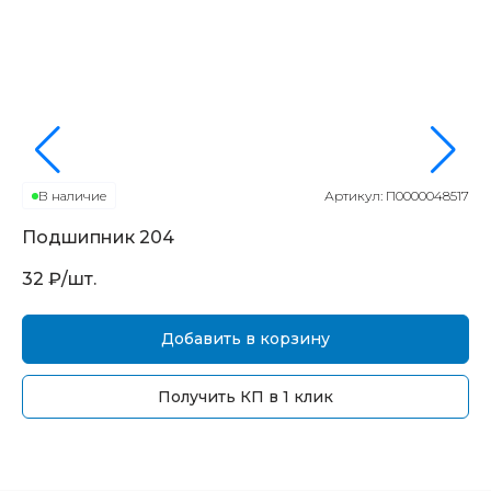
В наличие
Артикул:
П0000048517
Подшипник
204
П
32
₽/шт.
16
Добавить в корзину
Получить КП в 1 клик