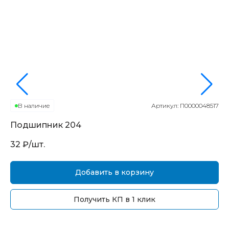
В наличие
Артикул:
П0000048517
Подшипник
204
П
32
₽/шт.
16
Добавить в корзину
Получить КП в 1 клик