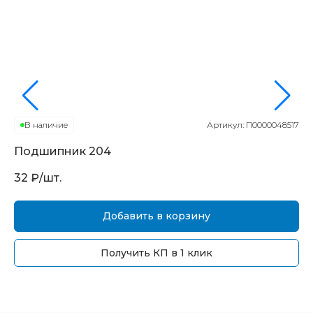
В наличие
Артикул:
П0000048517
Подшипник
204
П
32
₽/шт.
16
Добавить в корзину
Получить КП в 1 клик