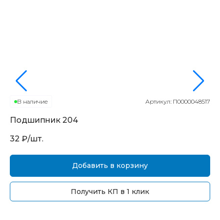
В наличие
Артикул:
П0000048517
Подшипник
204
П
32
₽/шт.
16
Добавить в корзину
Получить КП в 1 клик