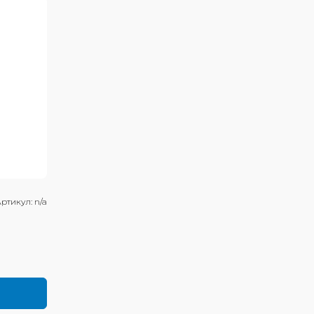
ртикул:
n/a