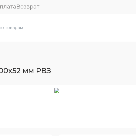
плата
Возврат
00x52 мм РВЗ