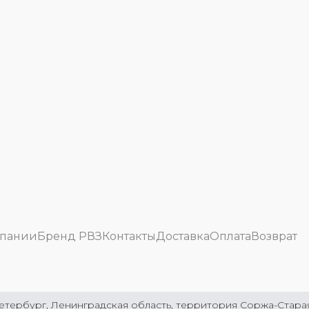
мпании
Бренд РВЗ
Контакты
Доставка
Оплата
Возврат
етербург, Ленинградская область, территория Соржа-Старая 