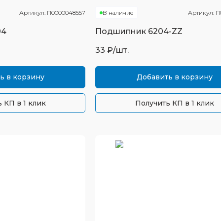
Артикул:
П0000048557
В наличие
Артикул:
П
04
Подшипник
6204-ZZ
33
₽/шт.
ь в корзину
Добавить в корзину
 КП в 1 клик
Получить КП в 1 клик