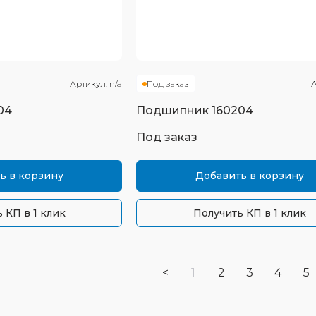
Артикул:
n/a
Под заказ
А
04
Подшипник
160204
Под заказ
ь в корзину
Добавить в корзину
 КП в 1 клик
Получить КП в 1 клик
<
1
2
3
4
5