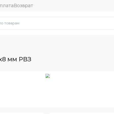
плата
Возврат
x8 мм РВЗ