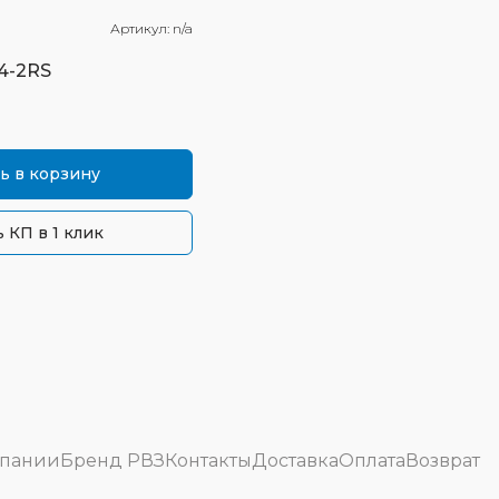
Артикул:
n/a
4-2RS
ь в корзину
 КП в 1 клик
мпании
Бренд РВЗ
Контакты
Доставка
Оплата
Возврат