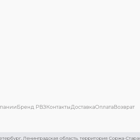
мпании
Бренд РВЗ
Контакты
Доставка
Оплата
Возврат
етербург, Ленинградская область, территория Соржа-Старая 