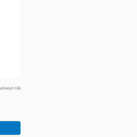
ртикул:
n/a