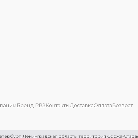
мпании
Бренд РВЗ
Контакты
Доставка
Оплата
Возврат
етербург, Ленинградская область, территория Соржа-Старая 