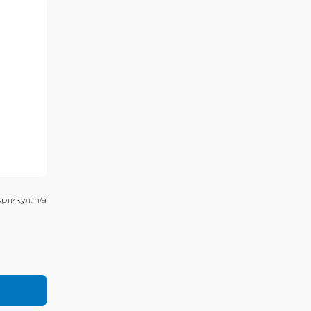
ртикул:
n/a