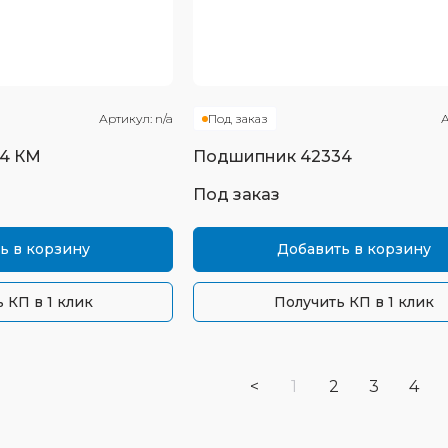
Артикул:
n/a
Под заказ
А
4 КМ
Подшипник
42334
Под заказ
ь в корзину
Добавить в корзину
 КП в 1 клик
Получить КП в 1 клик
<
1
2
3
4