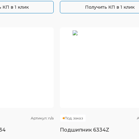
 КП в 1 клик
Получить КП в 1 клик
Артикул:
n/a
Под заказ
А
34
Подшипник
6334Z