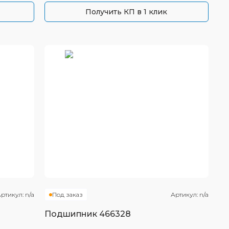
Получить КП в 1 клик
ртикул:
n/a
Под заказ
Артикул:
n/a
Подшипник
466328