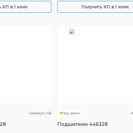
 КП в 1 клик
Получить КП в 1 клик
Артикул:
n/a
Под заказ
А
28
Подшипник
446328