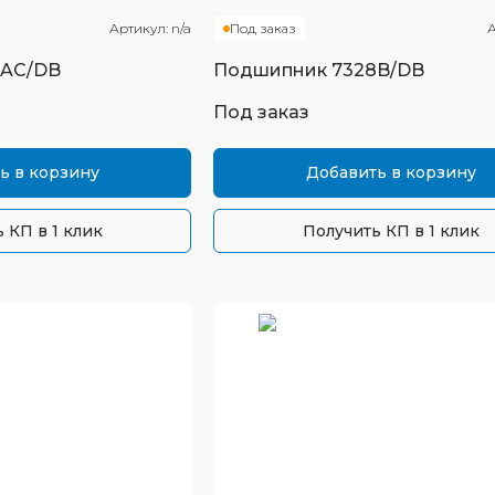
Артикул:
n/a
Под заказ
А
8AC/DB
Подшипник
7328B/DB
Под заказ
ь в корзину
Добавить в корзину
 КП в 1 клик
Получить КП в 1 клик