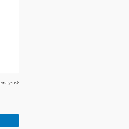
ртикул:
n/a