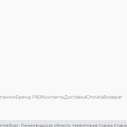
мпании
Бренд РВЗ
Контакты
Доставка
Оплата
Возврат
етербург, Ленинградская область, территория Соржа-Старая 