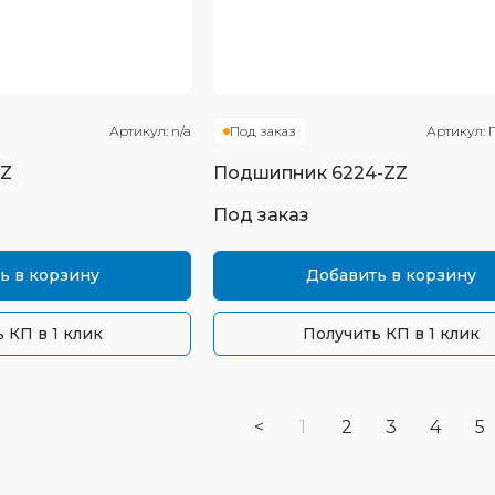
Артикул:
n/a
Под заказ
Артикул:
4Z
Подшипник
6224-ZZ
Под заказ
ь в корзину
Добавить в корзину
 КП в 1 клик
Получить КП в 1 клик
<
1
2
3
4
5