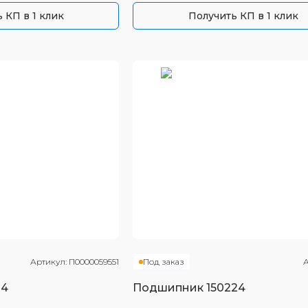
 КП в 1 клик
Получить КП в 1 клик
Артикул:
П0000059551
Под заказ
А
24
Подшипник
150224