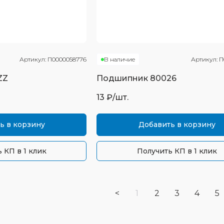
Артикул:
П0000058776
В наличие
Артикул:
П
ZZ
Подшипник
80026
13
₽/шт.
ь в корзину
Добавить в корзину
 КП в 1 клик
Получить КП в 1 клик
<
1
2
3
4
5