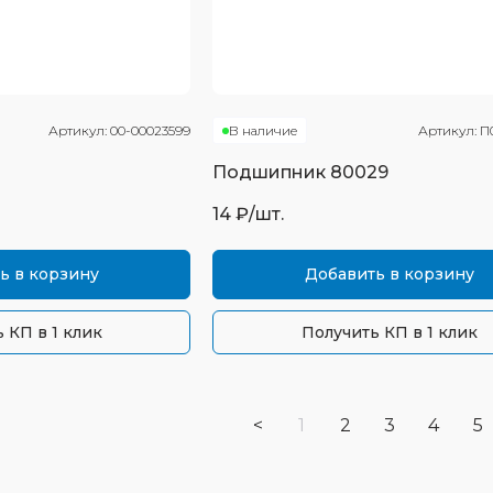
Артикул:
00-00023599
В наличие
Артикул:
П
Подшипник
80029
14
₽/шт.
ь в корзину
Добавить в корзину
 КП в 1 клик
Получить КП в 1 клик
<
1
2
3
4
5