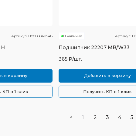
Артикул:
П0000049548
В наличие
Артикул:
П
 Н
Подшипник
22207 MB/W33
365
₽/шт.
ь в корзину
Добавить в корзину
 КП в 1 клик
Получить КП в 1 клик
<
1
2
3
4
5