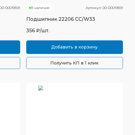
00-00019591
В наличие
Артикул:
00-00019591
Подшипник
22206 CC/W33
356
₽/шт.
Добавить в корзину
Получить КП в 1 клик